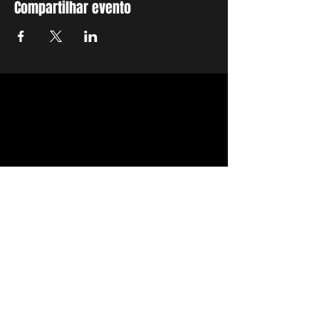
Compartilhar evento
UPDATE NOW!
With all the latest news and events.
Sign up to receive our newsletter
Sign up