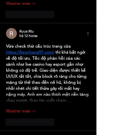
Mostrar mais
Curtir
Responder
Ruua Rtu
há 12 horas
Vừa check thử cấu trúc trang của 
https://keonhacai97.com/
 thì khá bất ngờ 
về độ tối ưu. Tốc độ phản hồi của các 
sảnh như live casino hay esport gần như 
không có độ trễ. Giao diện được thiết kế 
UI/UX rất tốt, chia block rõ ràng cho từng 
mảng từ thể thao đến nổ hũ, không bị 
nhồi nhét chi tiết thừa gây rối mắt hay 
nặng máy. Anh em nào thích một nền tảng 
chạy mượt, thao tác vuốt chạm…
Mostrar mais
Curtir
Responder