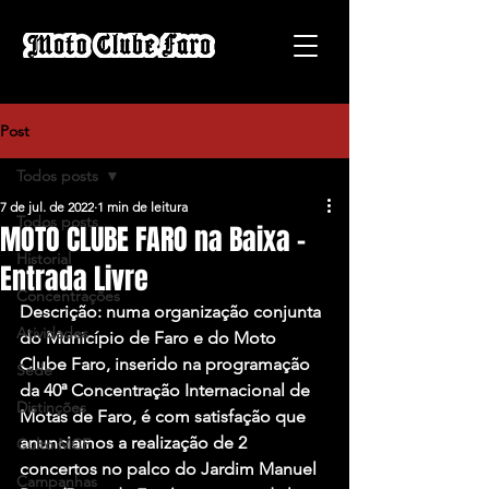
Post
Todos posts
7 de jul. de 2022
1 min de leitura
Todos posts
MOTO CLUBE FARO na Baixa -
Historial
Entrada Livre
Concentrações
Descrição: numa organização conjunta 
Atividades
do Município de Faro e do Moto 
Clube Faro, inserido na programação 
Sede
da 40ª Concentração Internacional de 
Distinções
Motas de Faro, é com satisfação que 
anunciamos a realização de 2 
Culto MCF
concertos no palco do Jardim Manuel 
Campanhas