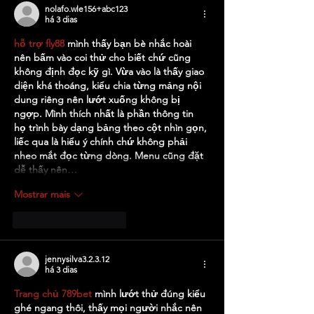
nolafo.wle156+abc123
há 3 dias
hỗ trợ fly88
 mình thấy bạn bè nhắc hoài 
nên bấm vào coi thử cho biết chứ cũng 
không định đọc kỹ gì. Vừa vào là thấy giao 
diện khá thoáng, kiểu chia từng mảng nội 
dung riêng nên lướt xuống không bị 
ngợp. Mình thích nhất là phần thông tin 
họ trình bày dạng bảng theo cột nhìn gọn, 
liếc qua là hiểu ý chính chứ không phải 
nheo mắt đọc từng dòng. Menu cũng đặt 
dễ thấy nên…
Mostrar mais
Curtir
Responder
jennysilva3.2.3.12
há 3 dias
Trang chủ 789bet
 mình lướt thử đúng kiểu 
ghé ngang thôi, thấy mọi người nhắc nên 