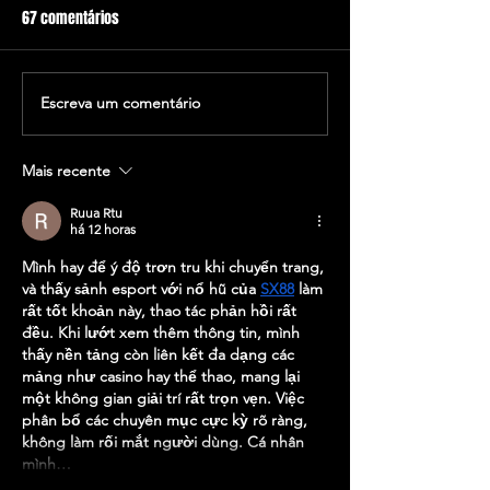
67 comentários
As sardinhas ao 
Cartaz 44ª Concentração!
Escreva um comentário
Mais recente
Ruua Rtu
há 12 horas
Mình hay để ý độ trơn tru khi chuyển trang, 
và thấy sảnh esport với nổ hũ của 
SX88
 làm 
rất tốt khoản này, thao tác phản hồi rất 
đều. Khi lướt xem thêm thông tin, mình 
thấy nền tảng còn liên kết đa dạng các 
mảng như casino hay thể thao, mang lại 
một không gian giải trí rất trọn vẹn. Việc 
phân bổ các chuyên mục cực kỳ rõ ràng, 
không làm rối mắt người dùng. Cá nhân 
mình…