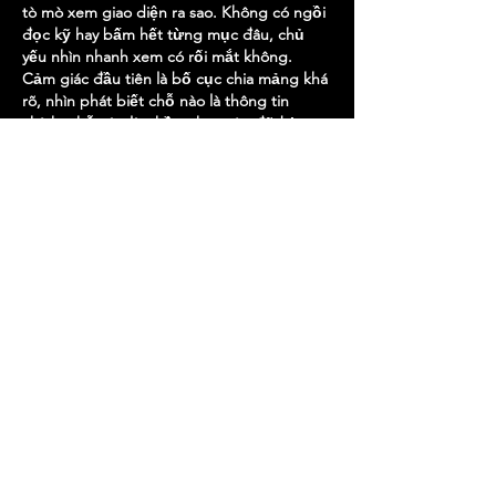
tò mò xem giao diện ra sao. Không có ngồi 
đọc kỹ hay bấm hết từng mục đâu, chủ 
yếu nhìn nhanh xem có rối mắt không. 
Cảm giác đầu tiên là bố cục chia mảng khá 
rõ, nhìn phát biết chỗ nào là thông tin 
chính, chỗ nào là phần phụ, nên đỡ bị 
ngợp. Mình cũng để ý cái menu đặt khá…
Mostrar mais
Curtir
Responder
uyenghomsoet.h.uy.e.n+abc123
há 3 dias
789bet đăng nhập
 là cụm mình thấy lướt 
đâu cũng gặp nên tiện tay vào xem thử 
trang họ làm ra sao. Mình không có ngồi 
đọc kỹ từng bài, chủ yếu nhìn bố cục với 
cách họ chia nội dung thôi. Cảm giác đầu 
tiên là giao diện khá thoáng, các mục 
được tách thành từng khối nên mắt không 
bị mỏi khi kéo xuống. Thấy có bài về “mẹo 