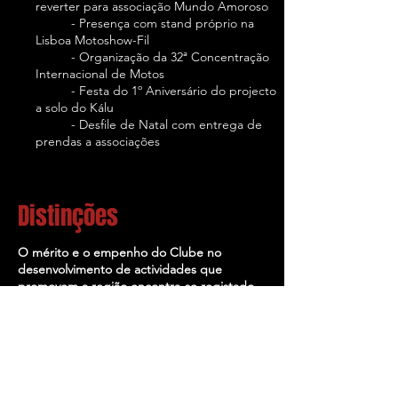
reverter para associação Mundo Amoroso
- Presença com stand próprio na
Lisboa Motoshow-Fil
- Organização da 32ª Concentração
Internacional de Motos
- Festa do 1º Aniversário do projecto
a solo do Kálu
- Desfile de Natal com entrega de
prendas a associações
Distinções
O mérito e o empenho do Clube no
desenvolvimento de actividades que
promovem a região encontra-se registado
em diversas distinções de mérito, dos mais
variados quadrantes da sociedade.
Destacam-se as seguintes :
1992
O Clube Dom Pedro distingue o Moto