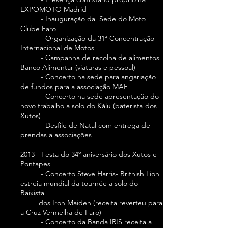
EXPOMOTO Madrid
- Inauguração da Sede do Moto
Clube Faro
- Organização da 31ª Concentração
Internacional de Motos
- Campanha de recolha de alimentos
Banco Alimentar (viaturas e pessoal)
- Concerto na sede para angariação
de fundos para a associação MAF
- Concerto na sede apresentação do
novo trabalho a solo do Kálu (baterista dos
Xutos)
- Desfile de Natal com entrega de
prendas a associações
2013 - Festa do 34º aniversário dos Xutos e
Pontapes
- Concerto Steve Harris- Brithish Lion
estreia mundial da tournée a solo do
Baixista
dos Iron Maiden (receita reverteu para
a Cruz Vermelha de Faro)
- Concerto da Banda IRIS receita a