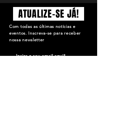
ATUALIZE-SE JÁ!
Com todas as últimas notícias e
eventos. Inscreva-se para receber
nossa newsletter
Inscrever-se
QUE O SÍMBOLO DO MOTO CLUBE DE FARO
SEJA PARA TI MOTIVO DE ORGULHO, MAS QUE
ELE SE SINTA MUITO MAIS ORGULHOSO POR
SERES TU A OSTENTÁ-LO. José Amaro.