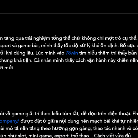
 tảng qua trải nghiệm tổng thể chứ không chỉ một trò cụ thể.
esport và game bài, mình thấy tốc độ xử lý khá ổn định. Bố cục 
rối khi dùng lâu. Lúc mình vào 
78win
 tìm hiểu thêm thì thấy bắn 
hung khá tiện. Cá nhân mình thấy cách vận hành này khiến nền
ời mới.
ói về game giải trí theo kiểu tóm tắt, dễ đọc trên điện thoại. P
.company/
 được đặt ở giữa nội dung nên mạch bài khá tự nhiên
Bài mô tả nền tảng theo hướng gọn gàng, thao tác nhanh và có
n như slot, mini game, esport, thể thao... Cách viết vừa đủ 