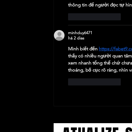
thông tin để người đọc tự hìn
Curtir
Responder
minhduy6471
há 2 dias
Mình biết đến 
https://fabet9.
thấy có nhiều người quan tâm 
xem nhanh tổng thể chứ chưa t
thoáng, bố cục rõ ràng, nhìn 
Curtir
Responder