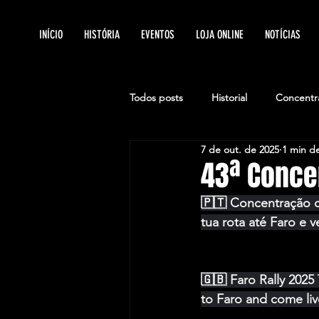
INÍCIO
HISTÓRIA
EVENTOS
LOJA ONLINE
NOTÍCIAS
Todos posts
Historial
Concentr
7 de out. de 2025
1 min de
43ª Conce
🇵🇹 Concentração d
tua rota até Faro e v
🇬🇧 Faro Rally 2025
to Faro and come liv