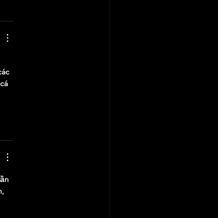
 
các 
cá 
 
hần 
, 
 