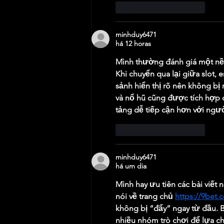
Curtir
Responder
minhduy6471
há 12 horas
Mình thường đánh giá một nền
Khi chuyển qua lại giữa slot, 
sảnh hiển thị rõ nên không bị 
và nổ hũ cũng được tích hợp c
tảng dễ tiếp cận hơn với ngư
Curtir
Responder
minhduy6471
há um dia
Mình hay ưu tiên các bài viết n
nói về trang chủ 
https://9bet
không bị “đẩy” ngay từ đầu. 
nhiều nhóm trò chơi để lựa chọ