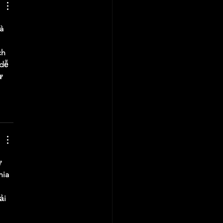
à 
 
ch 
dễ 
ư 
ừ 
hia 
ải 