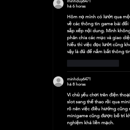
minhduy6471
há 6 horas
Hôm nọ mình có lướt qua một 
về các thông tin game bài đổ
sắp xếp nội dung. Mình không 
phân chia các mục và giao diệ
hiểu thì việc đọc lướt cũng k
vậy là đủ để nắm bắt thông ti
Curtir
Responder
minhduy6471
há 8 horas
Vì chủ yếu chơi trên điện tho
slot sang thể thao rồi qua mi
rõ nên việc điều hướng cũng 
minigame cũng được bố trí khá
nghiệm khá liền mạch.