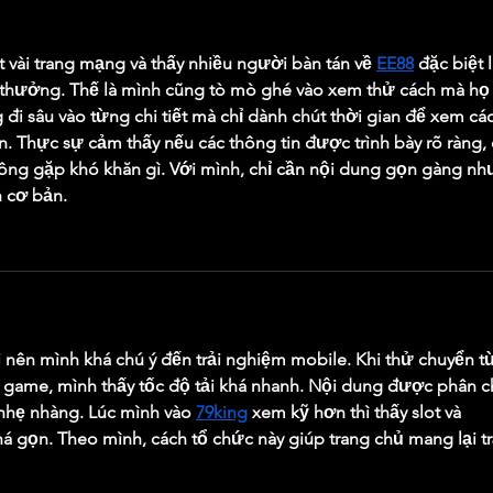
vài trang mạng và thấy nhiều người bàn tán về 
EE88
 đặc biệt l
i thưởng. Thế là mình cũng tò mò ghé vào xem thử cách mà họ
đi sâu vào từng chi tiết mà chỉ dành chút thời gian để xem cá
n. Thực sự cảm thấy nếu các thông tin được trình bày rõ ràng, 
hông gặp khó khăn gì. Với mình, chỉ cần nội dung gọn gàng nh
n cơ bản.
ại nên mình khá chú ý đến trải nghiệm mobile. Khi thử chuyển t
ni game, mình thấy tốc độ tải khá nhanh. Nội dung được phân c
nhẹ nhàng. Lúc mình vào 
79king
 xem kỹ hơn thì thấy slot và 
 gọn. Theo mình, cách tổ chức này giúp trang chủ mang lại tr