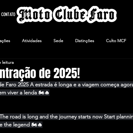
CONTATO
FAQ's
ações
Atividades
Sede
Distinções
Culto MCF
 leitura
ntração de 2025!
e Faro 2025 A estrada é longa e a viagem começa agora 
em viver a lenda 🏍️🔥
 The road is long and the journey starts now Start planni
e the legend 🏍️🔥