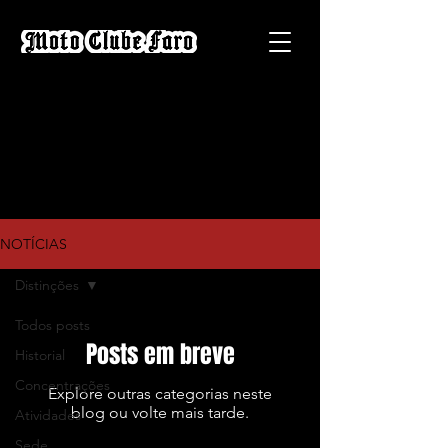
NOTICIAS
NOTÍCIAS
Distinções
Todos posts
Posts em breve
Historial
Concentrações
Explore outras categorias neste
blog ou volte mais tarde.
Atividades
Sede