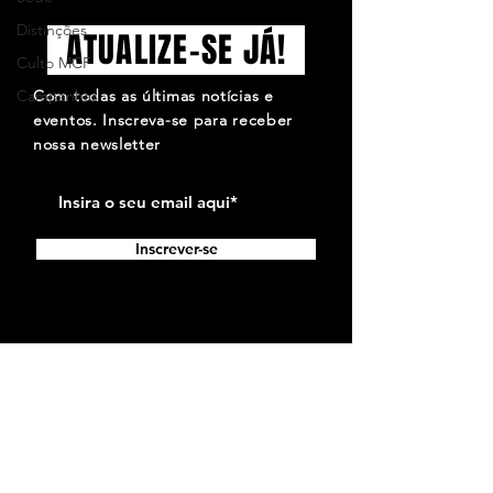
Distinções
ATUALIZE-SE JÁ!
Culto MCF
Campanhas
Com todas as últimas notícias e
eventos. Inscreva-se para receber
nossa newsletter
Inscrever-se
QUE O SÍMBOLO DO MOTO CLUBE DE FARO
SEJA PARA TI MOTIVO DE ORGULHO, MAS QUE
ELE SE SINTA MUITO MAIS ORGULHOSO POR
SERES TU A OSTENTÁ-LO. José Amaro.