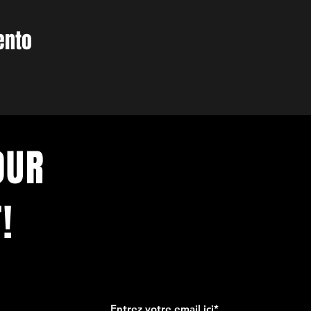
ento
OUR
!
 et