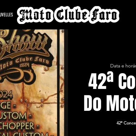
UVELLES
CONTACT
Data e horá
42ª C
Do Mot
42ª Conce