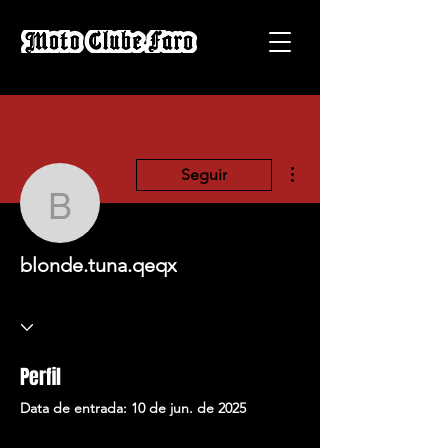
Mais ações
Seguir
blonde.tuna.qeqx
blonde.tuna.qeqx
Perfil
Data de entrada: 10 de jun. de 2025